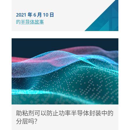
2021 年 6 月 10 日
的
半导体故事
助粘剂可以防止功率半导体封装中的
分层吗？