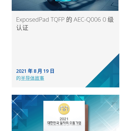
ExposedPad TQFP 的 AEC-Q006 0 级
认证
2021 年 8 月 19 日
的
半导体故事
Back