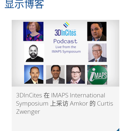
显示
博客
3DInCites 在 IMAPS International
Symposium 上采访 Amkor 的 Curtis
Zwenger