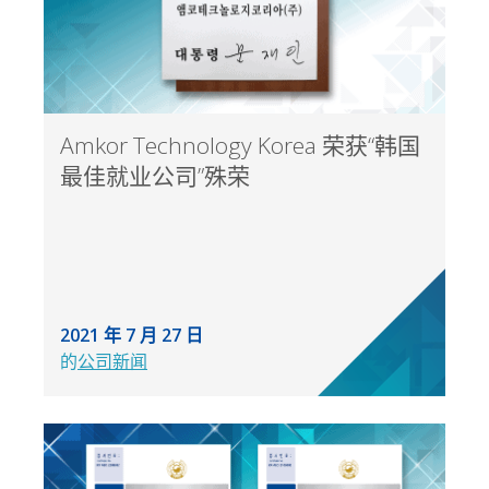
Amkor Technology Korea 荣获“韩国
最佳就业公司”殊荣
2021 年 7 月 27 日
的
公司新闻