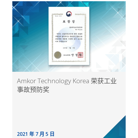
Amkor Technology Korea 荣获工业
事故预防奖
2021 年 7 月 5 日