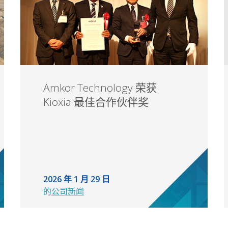
Amkor Technology 荣获
Kioxia 最佳合作伙伴奖
2026 年 1 月 29 日
的
公司新闻