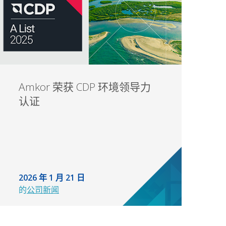
Amkor 荣获 CDP 环境领导力
认证
2026 年 1 月 21 日
的
公司新闻