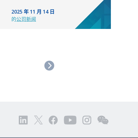
2025 年 11 月 14 日
的
公司新闻