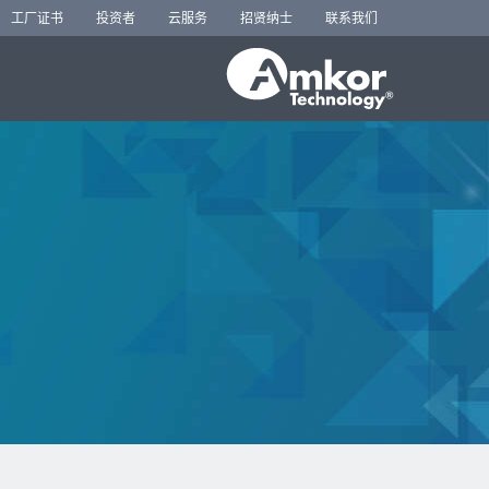
工厂证书
投资者
云服务
招贤纳士
联系我们