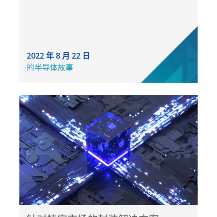
2022 年 8 月 22 日
的
半导体故事