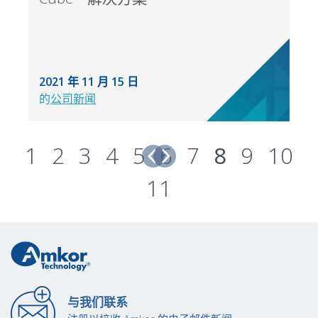
2021 年 11 月 15 日
的
公司新闻
1
2
3
4
5
6
7
8
9
10
11
与我们联系