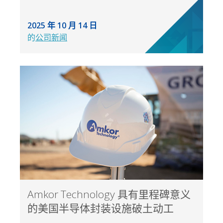
2025 年 10 月 14 日
的
公司新闻
Amkor Technology 具有里程碑意义
的美国半导体封装设施破土动工