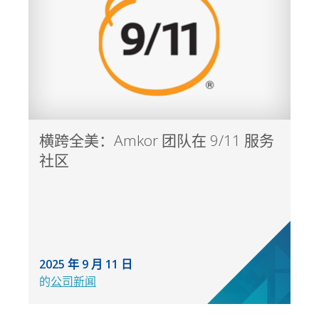
横跨全美：Amkor 团队在 9/11 服务
社区
2025 年 9 月 11 日
的
公司新闻