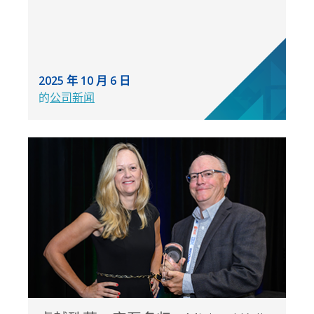
2025 年 10 月 6 日
的
公司新闻