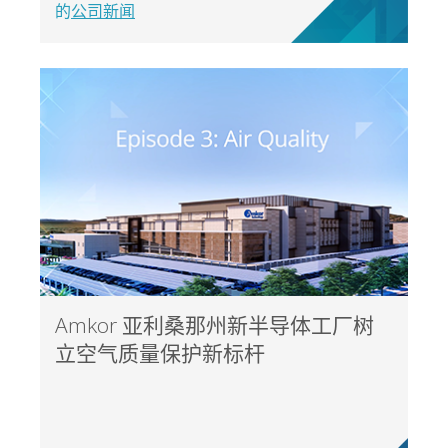
的
公司新闻
Amkor 亚利桑那州新半导体工厂树
立空气质量保护新标杆