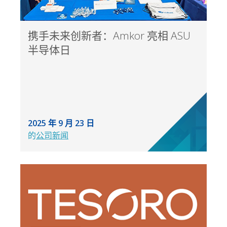
携手未来创新者：Amkor 亮相 ASU
半导体日
2025 年 9 月 23 日
的
公司新闻
Back