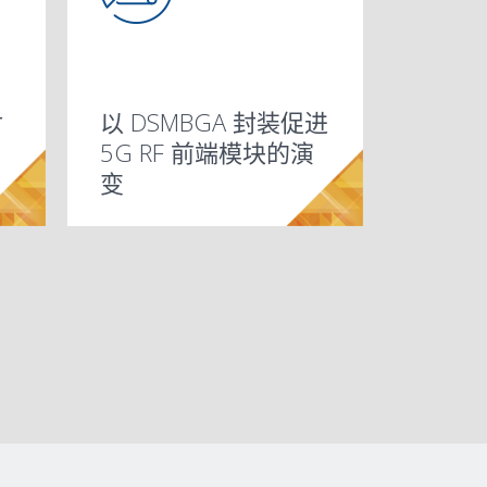
ExposedPad TSSOP
®
Amkor 双排
Micro
ExposedPad
LeadFrame
封
以 DSMBGA 封装促进
®
在第 4 次工业革命中
适用于 RFMEMS-
适用于汽车半导体的
Micro
(MLF/QFN/SON/
倒装芯片 BGA
MSOPExposedPad
LeadFrame
5G RF 前端模块的演
®
®
汽车 LIDAR
为大型封装开发极高
采用有机介质层技术
CMOS 高性能低成本
封装内天线 (AiP) 推动
D2PAK (TO-263)
功率元件封装 – 现在
适用于 fcCSP 封装的
TOLL
(DRMLF
多晶粒封装和热叠加
DFN/LFCSP)
TSON8-FL
SOD123-FL
PSMC
SOIC
TSOP
(FCBGA)
SOICExposedPad
FlipStack
机械封装特性分析服
) 表面贴装指
CSP
变
®
产品老化测试服务
应用的封装趋势
导热系数的 TIM
的异构集成
封装的 WLFO
5G 发展
(DS417)
介质层 PoP (DS840)
和未来
硅集成散热片
(DS618)
南
建模
SWIFT
(DS572)
系统级封装 (SiP) 技术
(DS612)
(DS614)
(DS616)
(DS370)
(DS330)
3D/堆叠晶粒技术
(DS831)
SSOP(DS571)
(DS820)
务
/HDFO 技术