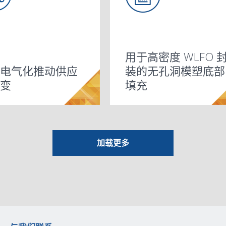
在将 WLFO 融入生物
用于高密度 WLFO 
大型晶片
光辅助键合
的 2.5D 和
为汽车封装中的器件
WLP 中的 22nm FD-
采用异构集成的适用
医学应用时采用 SU-8
不断变化的系统形态
焊线 CABGA – 全新的
铜柱
电气化推动供应
装的无孔洞模塑底部
dPad TQFP 的
功率晶体管封
P 板级可靠性研
) 的高性能倒装芯
汽车器件的可
TO-252)
天线 封装上天
6
封装 – 先进异
传感器制造项目
一代 WLP 和
 (IoTiP) 项
TEPBGA
GA – 全新的焊线
孔 (TSV) 的
能的硅通孔封
SP (WLCSP)
装特性分析服
DSMBGA
先进高速数字产品测
级可追溯性 (ULT) 创
SOI 技术的芯片板交
于可穿戴和 IoT 的
48V 生态系统和电源
优化网络通信的先进
PQFN
WLSiP/WL3D
创新 WLFO 技术 - 互
作为电介质，以便于
系数带来的封装热力
汽车行业
汽车行业封装发展所
SO8-FL
近晶粒尺寸封装
电子商务 B2B 服务宣
TO-220FP
(Cu Pillar)
先进封装的测试流程
SSOP/QSOP
倒装芯片 CSP(fcCSP)
倒装芯片
ExposedPad
变
填充
006 0 级认证
性与测试服务
机制研究
翼无引脚封装
试服务的优势
)
/AoP) 技术
)
装解决方案
工业验证表
术项目表
表
务宣传册
)
A 封装
径
)
全功能宣传册
)
心宣传册
)
(PoP) 技术
(DS841)
试的挑战
造新价值
互分析
LDFO SiP
封装趋势
封装
(DS416)
(DS703)
连世界的异构集成
光学/图像传感器技术
实现 WLP KOZ
挑战
宣传册
面对的挑战
产品手册
(DS611)
创新
TSV 封装结构及利弊
传册
(DS610)
技术
(2.5D/SLIM™/3D)
(DS360)
(DS577)
技术
LQFP/TQFP(DS231)
加载更多