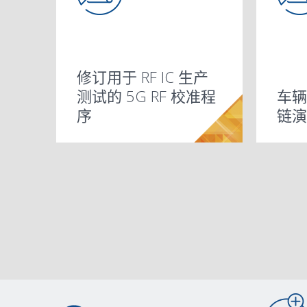
®
ChipArray
BGA 小节
修订用于 RF IC 生产
助粘剂可以防止功率
采用芯片-晶圆键合技
适用于模拟器件的高
采用 Edge
Amkor – 适用于
晶圆级扇出型
距 BGA
适用于高集成产品的
新一代
采用激
Amkor 
测试的 5G RF 校准程
车辆
半导体封装趋势：
半导体封装中的分层
Amkor 的 5G RF 产品
术的全新 RDL 优先
导热晶片黏着胶剂开
PowerCSP™
汽车 1/0 级 FCBGA
Protection™ 技术强化
汽车封装 – OSAT 市
封装组装设计套件为
Edge Protection™ 技
HDFO 设计的 Mentor
WLFO/FOWLP/WLCSP+
(CABGA/FBGA)
硅晶圆集成扇出式技
SOD128-FL
SOT-23/TSOT
TSSOP/MSOP
堆叠 CSP (SCSP)
晶圆凸块和晶粒加工
HSON8
TQFP
Expose
芯片级
WLCS
(LAB
适用于
DPAK (
封装内
LFPAK5
HDFO
TMR 
传感器新
物联网封装
PBGA/
X2FB
测试硅通
提升性
晶圆级 C
电子封
LQFP
序
链演
®
OSAT 的视角
吗？
测试
PoP FOWLP 制程
发
(DS619)
封装开发能力的挑战
冲裁 MLF
质量手册
场的挑战
半导体设计创造价值
术
PADK
企业概况手册
(DS701)
(DS550)
术封装
MEMS 和传感器技术
(DS613)
(DS581)
(DS350)
(DS573)
服务
2.5D/3D TSV 技术
(DS407)
热封装特性分析服务
(DS230)
封装
AEC-Q
RF 特
装
究
片键合
润湿侧
外包测
(DS414
线 (AiP
(DS415
构性封
开发和
集成技
目信息
测试服
(DS520
CABG
实用途
装 (TSV
信息安
(DS720
铜焊线
务
设计中
银焊线
(DS232
层叠封装 