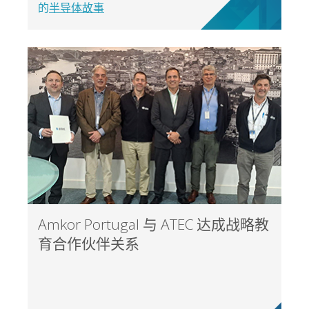
的
半导体故事
Amkor Portugal 与 ATEC 达成战略教
育合作伙伴关系