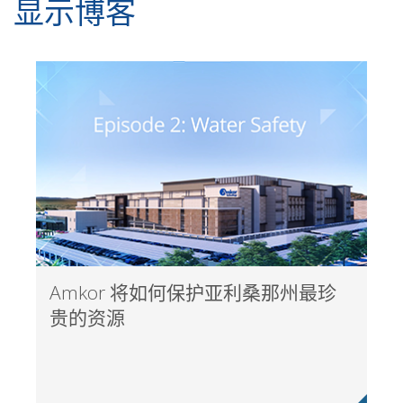
显示
博客
Amkor 将如何保护亚利桑那州最珍
贵的资源