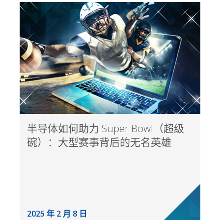
半导体如何助力 Super Bowl（超级
碗）：大型赛事背后的无名英雄
2025 年 2 月 8 日