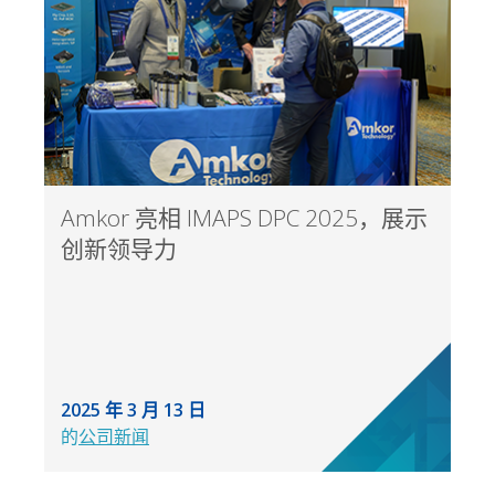
Amkor 亮相 IMAPS DPC 2025，展示
创新领导力
2025 年 3 月 13 日
的
公司新闻