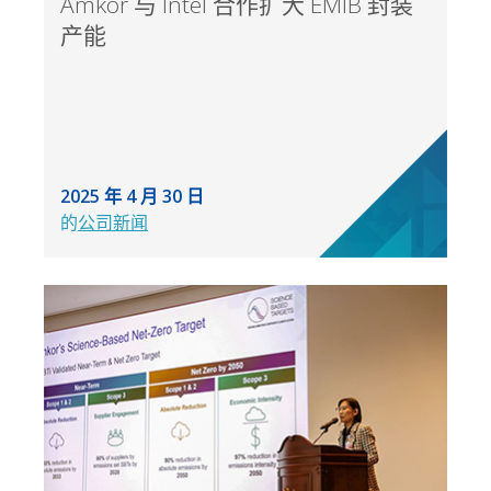
Amkor 与 Intel 合作扩大 EMIB 封装
产能
2025 年 4 月 30 日
的
公司新闻