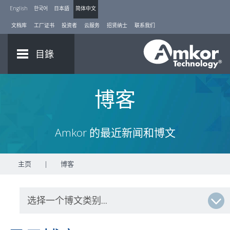
English
한국어
日本語
简体中文
文档库
工厂证书
投资者
云服务
招贤纳士
联系我们
目錄
博客
Amkor 的最近新闻和博文
主页
|
博客