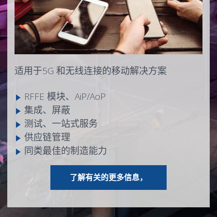
适用于5G 和无线连接的移动解决方案
RFFE 模块、AiP/AoP
集成、屏蔽
测试、一站式服务
供应链管理
同类最佳的制造能力
SIP RF
在“RF”部分
了解有关
的更多信息，