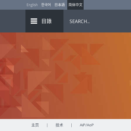
English
한국어
日本語
简体中文
目錄
主页
|
技术
|
AiP/AoP