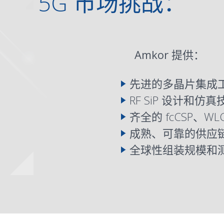
5G 市场挑战：
Amkor 提供：
先进的多晶片集成
RF
SiP
设计和仿真
齐全的
fcCSP
、
WL
成熟、可靠的供应
全球性组装规模和