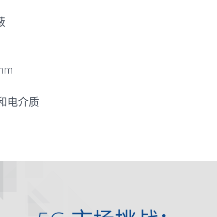
蔽
mm
 和电介质