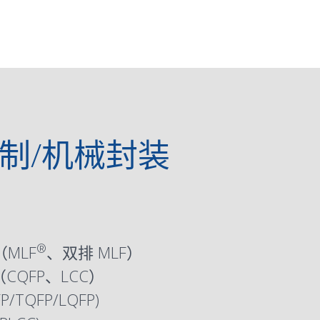
各种仿制/机械封装
®
（MLF
、双排 MLF）
QFP、LCC）
P
/
TQFP
/
LQFP
)