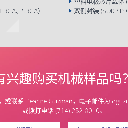
塑料电极芯片载体 (
PBGA
、SBGA）
双侧封装 (
SOIC
/
TS
有兴趣购买机械样品吗
com，或联系 Deanne Guzman，电子邮件为 dguzman
或拨打电话 (714) 252-0010。