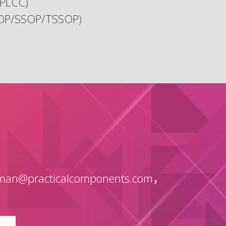
PLCC)
OP
/
SSOP
/
TSSOP
)
？
@practicalcomponents.com，