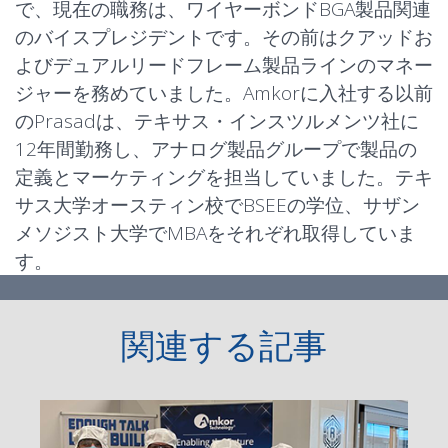
で、
現在の職務は、ワイヤーボンド
BGA製品関連
の
バイスプレジデントです。
その前は
クアッドお
よびデュアルリードフレーム製品ラインの
マネー
ジャーを務めていました。
Amkorに入社する以前
のPrasadは、テキサス・インスツルメンツ社に
12年間勤務し、アナログ製品グループで製品の
定義とマーケティングを担当していました。テキ
サス大学オースティン校でBSEEの学位、サザン
メソジスト大学でMBAをそれぞれ取得していま
す。
関連する記事