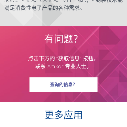
SOIC
、
PBGA
、
CABGA
、
MLF
和
QFP
封装技术能
满足消费性电子产品的各种需求。
有问题？
点击下方的 “获取信息“ 按钮，
联系 Amkor 专业人士。
有关问题
查询
的信息？
更多应用