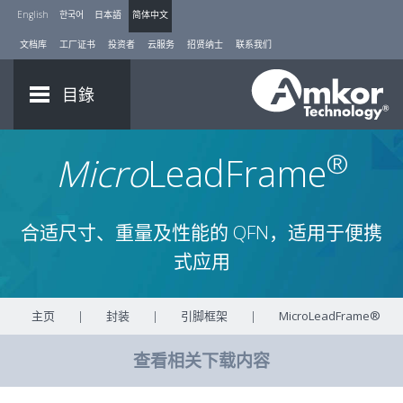
English
한국어
日本語
简体中文
文档库
工厂证书
投资者
云服务
招贤纳士
联系我们
目錄
®
Micro
LeadFrame
合适尺寸、重量及性能的 QFN，适用于便携
式应用
主页
|
封装
|
引脚框架
|
MicroLeadFrame®
查看相关下载内容