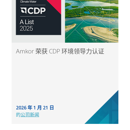
Amkor 荣获 CDP 环境领导力认证
2026 年 1 月 21 日
的
公司新闻