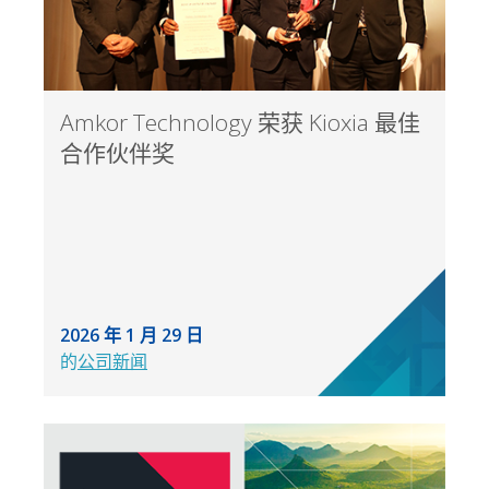
Amkor Technology 荣获 Kioxia 最佳
合作伙伴奖
2026 年 1 月 29 日
的
公司新闻