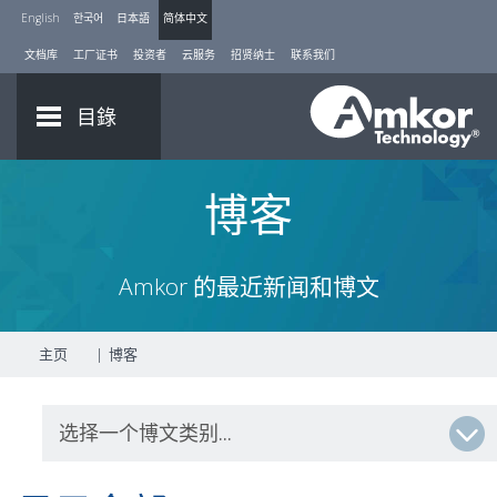
English
한국어
日本語
简体中文
文档库
工厂证书
投资者
云服务
招贤纳士
联系我们
目錄
博客
Amkor 的最近新闻和博文
主页
|
博客