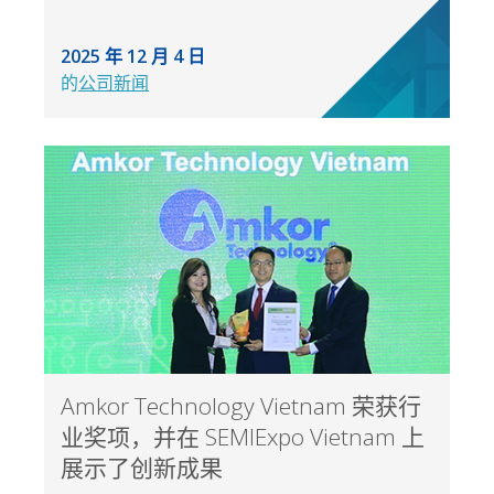
2025 年 12 月 4 日
的
公司新闻
Amkor Technology Vietnam 荣获行
业奖项，并在 SEMIExpo Vietnam 上
展示了创新成果