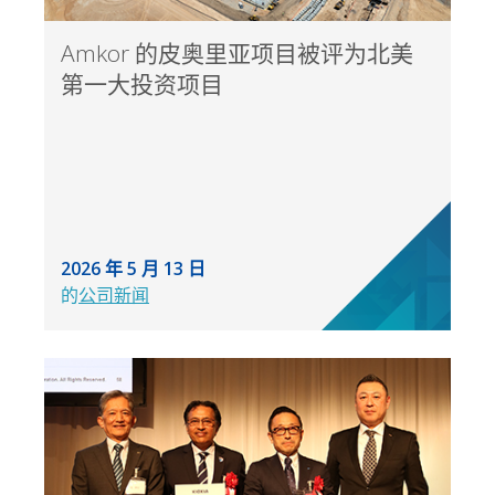
Amkor 的皮奥里亚项目被评为北美
第一大投资项目
2026 年 5 月 13 日
的
公司新闻