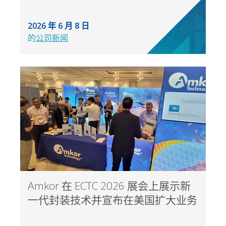
2026 年 6 月 8 日
的
公司新闻
Amkor 在 ECTC 2026 展会上展示新
一代封装技术并宣布在美国扩大业务