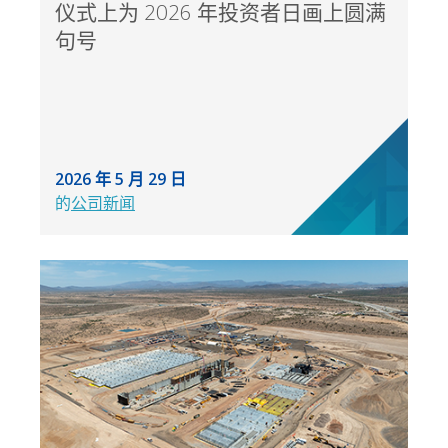
仪式上为 2026 年投资者日画上圆满
句号
2026 年 5 月 29 日
的
公司新闻