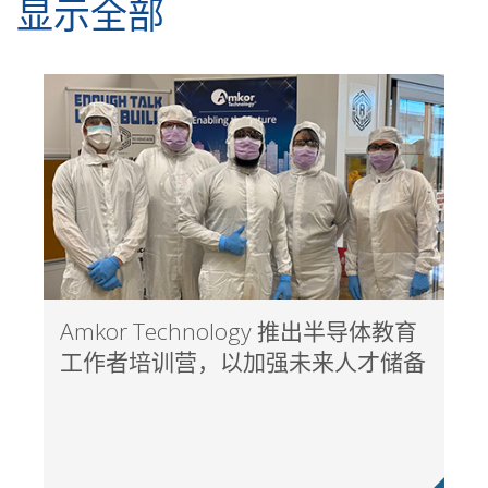
显示
全部
Amkor Technology 推出半导体教育
工作者培训营，以加强未来人才储备