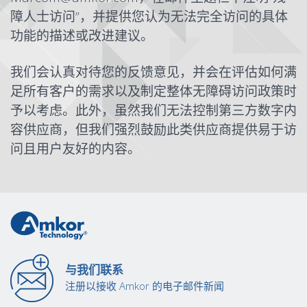
障人士访问”，并提供您认为无法完全访问的具体
功能的描述或改进建议。
我们会认真对待您的反馈意见，并会在评估如何满
足所有客户的需求以及制定整体无障碍访问政策时
予以考虑。此外，虽然我们无法控制第三方数字内
容供应商，但我们强烈鼓励此类供应商提供易于访
问且用户友好的内容。
与我们联系
注册以接收 Amkor 的电子邮件新闻