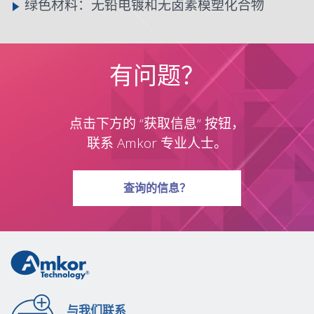
绿色材料：无铅电镀和无卤素模塑化合物
有问题？
点击下方的 “获取信息“ 按钮，
联系 Amkor 专业人士。
有关问题
查询
的信息？
与我们联系