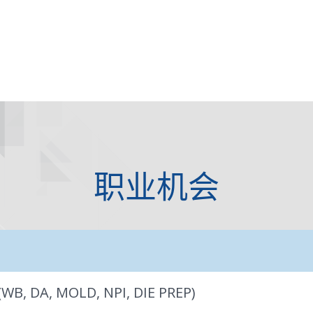
职业机会
(WB, DA, MOLD, NPI, DIE PREP)