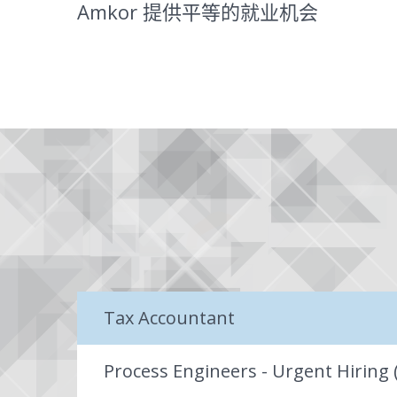
Amkor 提供平等的就业机会
Tax Accountant
Process Engineers - Urgent Hiring 