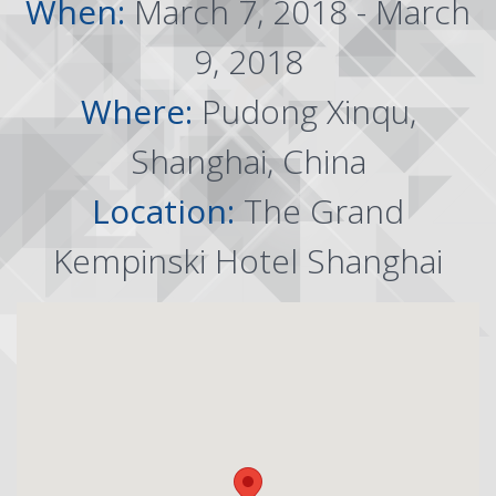
When:
March 7, 2018 - March
9, 2018
Where:
Pudong Xinqu,
Shanghai, China
Location:
The Grand
Kempinski Hotel Shanghai