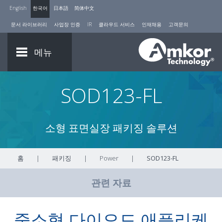
English
한국어
日本語
简体中文
문서 라이브러리
사업장 인증
IR
클라우드 서비스
인재채용
고객문의
메뉴
SOD123-FL
소형 표면실장 패키징 솔루션
홈
|
패키징
|
Power
|
SOD123-FL
관련 자료
중소형 다이오드 애플리케