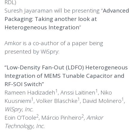
RDL)
Suresh Jayaraman will be presenting “
Advanced
Packaging: Taking another look at
Heterogeneous Integration
”
Amkor is a co-author of a paper being
presented by WiSpry:
“Low-Density Fan-Out (LDFO) Heterogeneous
Integration of MEMS Tunable Capacitor and
RF-SOI Switch”
1
1
Rameen Hadizadeh
, Anssi Laitinen
, Niko
1
1
1
Kuusniemi
, Volker Blaschke
, David Molinero
,
WiSpry, Inc.
2
2
Eoin O’Toole
, Márcio Pinheiro
, Amkor
Technology, Inc.