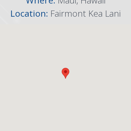
Where:
Maui, Hawaii
Location:
Fairmont Kea Lani