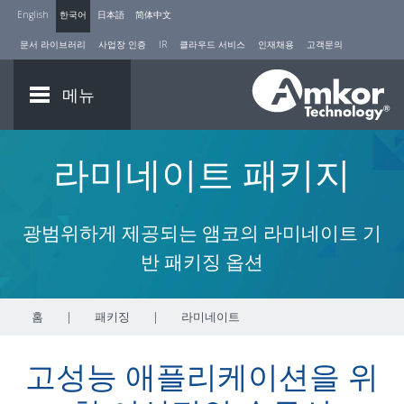
English
한국어
日本語
简体中文
문서 라이브러리
사업장 인증
IR
클라우드 서비스
인재채용
고객문의
메뉴
라미네이트 패키지
광범위하게 제공되는 앰코의 라미네이트 기
반 패키징 옵션
홈
|
패키징
|
라미네이트
고성능 애플리케이션을 위