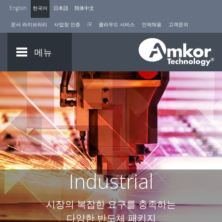
English
한국어
日本語
简体中文
문서 라이브러리
사업장 인증
IR
클라우드 서비스
인재채용
고객문의
메뉴
Industrial
시장의 복잡한 요구를 충족하는
다양한 반도체 패키지