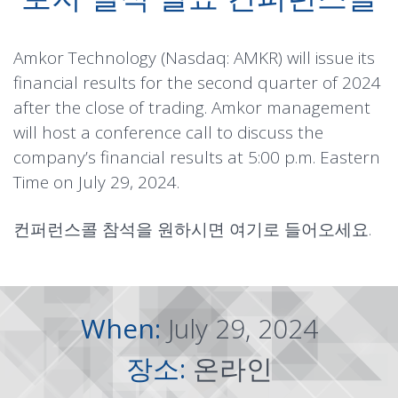
Amkor Technology (Nasdaq: AMKR) will issue its
financial results for the second quarter of 2024
after the close of trading. Amkor management
will host a conference call to discuss the
company’s financial results at 5:00 p.m. Eastern
Time on July 29, 2024.
컨퍼런스콜 참석을 원하시면
여기
로 들어오세요.
When:
July 29, 2024
장소:
온라인