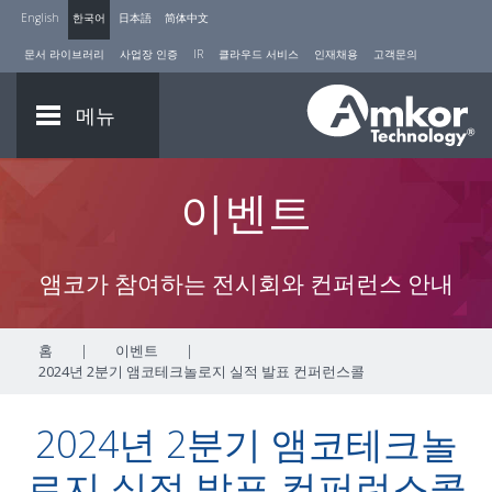
English
한국어
日本語
简体中文
문서 라이브러리
사업장 인증
IR
클라우드 서비스
인재채용
고객문의
메뉴
이벤트
앰코가 참여하는 전시회와 컨퍼런스 안내
홈
|
이벤트
|
2024년 2분기 앰코테크놀로지 실적 발표 컨퍼런스콜
2024년 2분기 앰코테크놀
로지 실적 발표 컨퍼런스콜