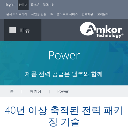
English
한국어
日本語
简体中文
문서 라이브러리
사업장 인증
IR
클라우드 서비스
인재채용
고객문의
메뉴
Power
제품 전력 공급은 앰코와 함께
홈
|
패키징
|
Power
40년 이상 축적된 전력 패키
징 기술