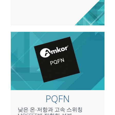
PQFN
낮은 온-저항과 고속 스위칭