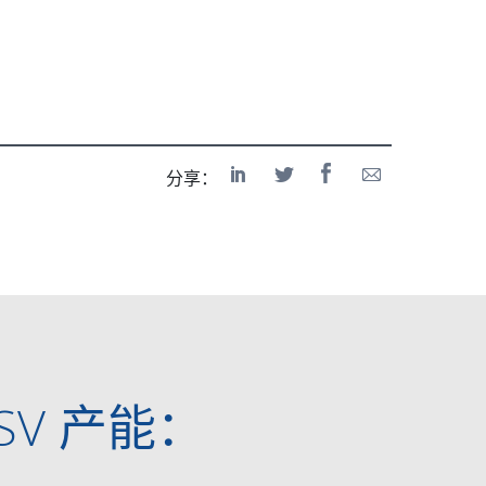
分享：
 TSV 产能：