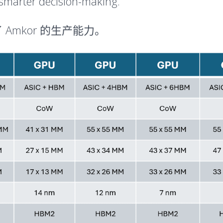
 smarter decision-making.
 Amkor 的生产能力。