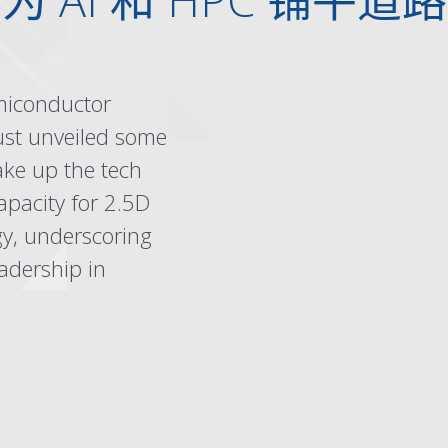
miconductor
just unveiled some
ake up the tech
apacity for 2.5D
gy, underscoring
eadership in