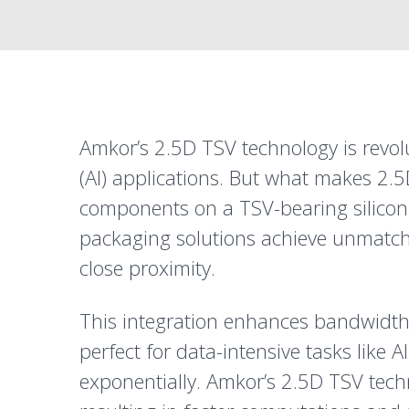
Amkor’s 2.5D TSV technology is revolu
(AI) applications. But what makes 2.5
components on a TSV-bearing silicon s
packaging solutions achieve unmatch
close proximity.
This integration enhances bandwidth
perfect for data-intensive tasks like 
exponentially. Amkor’s 2.5D TSV tec