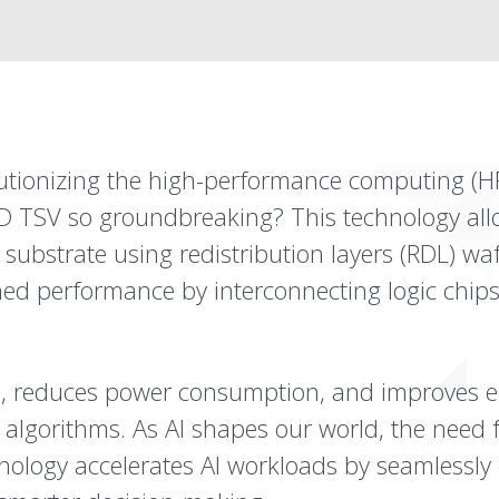
tionizing the high-performance computing (HPC)
D TSV so groundbreaking? This technology allow
ubstrate using redistribution layers (RDL) waf
ed performance by interconnecting logic chi
, reduces power consumption, and improves ele
AI algorithms. As AI shapes our world, the need
hnology accelerates AI workloads by seamlessl