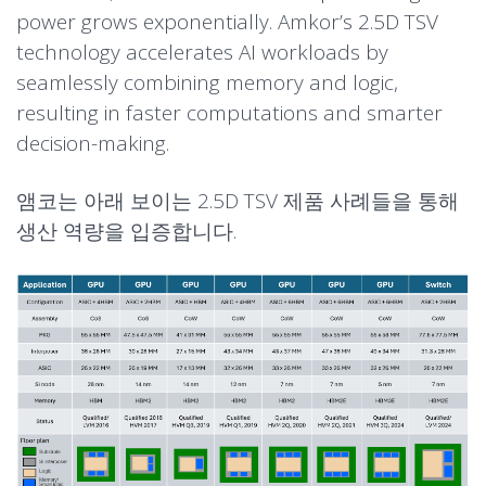
power grows exponentially. Amkor’s 2.5D TSV
technology accelerates AI workloads by
seamlessly combining memory and logic,
resulting in faster computations and smarter
decision-making.
앰코는 아래 보이는 2.5D TSV 제품 사례들을 통해
생산 역량을 입증합니다.