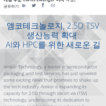
공유하기:
앰코테크놀로지, 2.5D TSV
생산능력 확대:
AI와 HPC를 위한 새로운 길
Amkor Technology, a leader in semiconductor
packaging and test services, has just unveiled
some exciting news that promises to shake up
the tech industry. Amkor is expanding its
capacity for 2.5D through silicon via (TSV)
technology, underscoring its dedication to