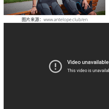
图片来源：www.antelope.club/en