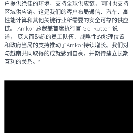
户提供绝佳的环境，支持全球供应链，同时也支持
区域供应链。这是我们的客户布局通信、
汽车
、高
性能计算和其他关键行业所需要的安全可靠的供应
链。”Amkor 总裁兼首席执行官 Giel Rutten 说
道，“庞大而熟练的员工队伍、战略性的地理位置
和政府当局的支持推动了Amkor持续增长。我们对
与越南共同取得的成就感到自豪，并期待建立长期
互利的关系。”