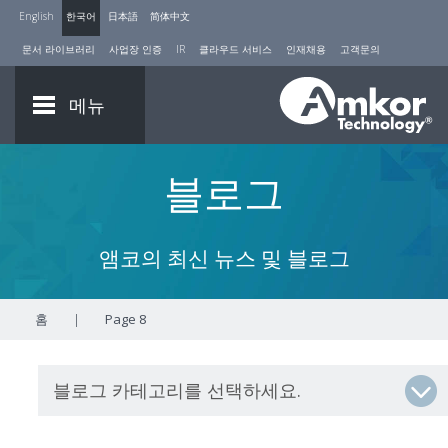
English
한국어
日本語
简体中文
문서 라이브러리
사업장 인증
IR
클라우드 서비스
인재채용
고객문의
메뉴
블로그
앰코의 최신 뉴스 및 블로그
홈
|
Page 8