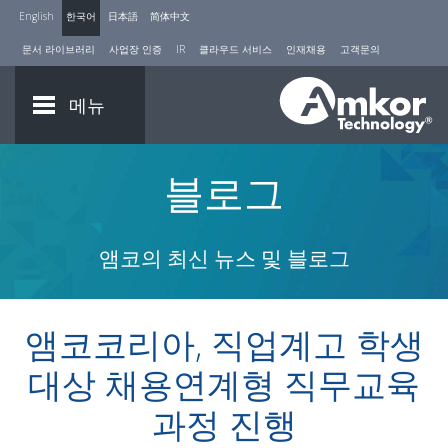
English
한국어
日本語
简体中文
문서 라이브러리
사업장 인증
IR
클라우드 서비스
인재채용
고객문의
메뉴
블로그
앰코의 최신 뉴스 및 블로그
앰코코리아, 직업계고 학생
대상 채용연계형 직무교육
과정 진행