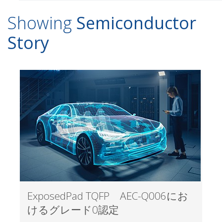
Showing
Semiconductor
Story
ExposedPad TQFP AEC-Q006にお
けるグレード0認定