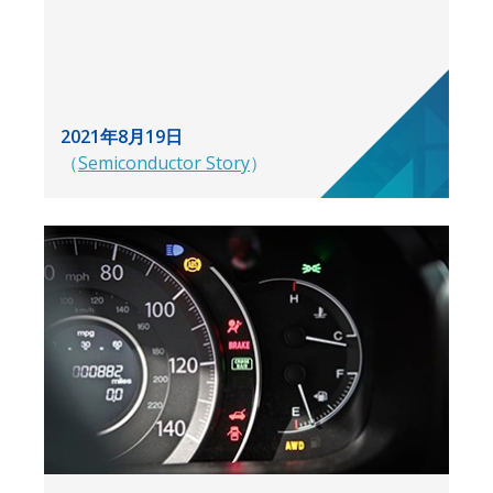
2021年8月19日
（
Semiconductor Story
）