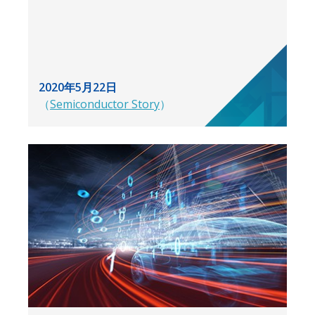
2020年5月22日
（
Semiconductor Story
）