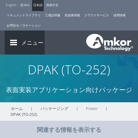
English
한국어
日本語
简体中文
ドキュメントライブラリ
工場証明書
投資家情報
クラウドサービス
採用情報
お問合せ／ロケーション
メニュー
DPAK (TO-252)
表面実装アプリケーション向けパッケージ
ホーム
|
パッケージング
|
Power
|
DPAK (TO-252)
関連する情報を表示する