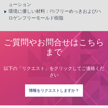
ューション
環境に優しい材料：Pbフリーめっきおよびハ
ロゲンフリーモールド樹脂
ご質問やお問合せはこちら
まで
以下の「リクエスト」をクリックしてご連絡くだ
さい
質問に関する
情報をリクエストしますか？