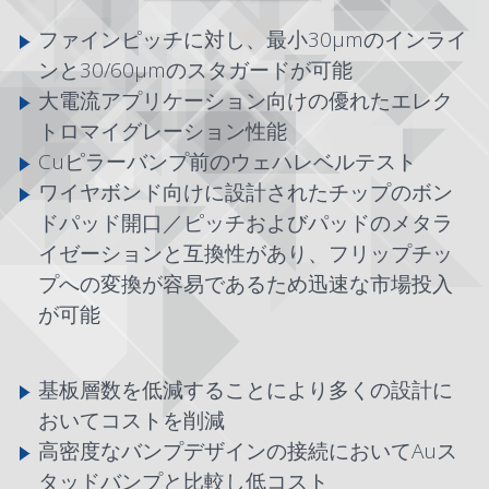
ファインピッチに対し、最小30μmのインライ
ンと30/60μmのスタガードが可能
大電流アプリケーション向けの優れたエレク
トロマイグレーション性能
Cuピラーバンプ前のウェハレベルテスト
ワイヤボンド向けに設計されたチップのボン
ドパッド開口／ピッチおよびパッドのメタラ
イゼーションと互換性があり、フリップチッ
プへの変換が容易であるため迅速な市場投入
が可能
基板層数を低減することにより多くの設計に
おいてコストを削減
高密度なバンプデザインの接続においてAuス
タッドバンプと比較し低コスト