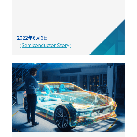
2022年6月6日
（
Semiconductor Story
）