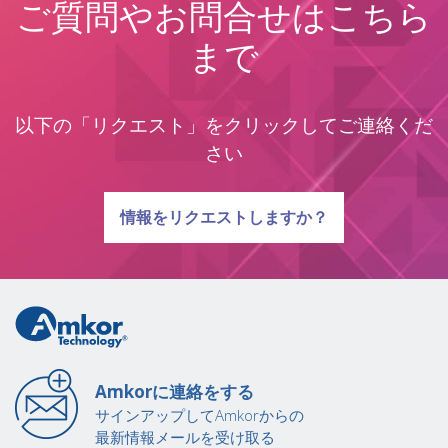
ご質問やお問合せはこちら
まで
以下の「リクエスト」をクリックしてご連絡くだ
さい
質問に関する
情報をリクエストしますか？
Amkorに連絡をする
サインアップしてAmkorからの
最新情報メールを受け取る