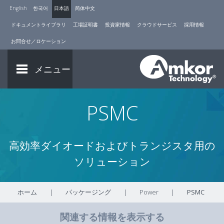
English
한국어
日本語
简体中文
ドキュメントライブラリ
工場証明書
投資家情報
クラウドサービス
採用情報
お問合せ／ロケーション
メニュー
PSMC
高効率ダイオードおよびトランジスタ用の
ソリューション
ホーム
|
パッケージング
|
Power
|
PSMC
関連する情報を表示する