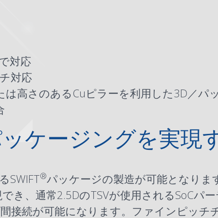
まで対応
ッチ対応
たは高さのあるCuピラーを利用した3D／
パ
合
パッケージングを実現
®
SWIFT
パッケージの製造が可能となりま
現でき、通常
2.5DのTSV
が使用されるSoCパ
プ間接続が可能になります。ファインピッチ