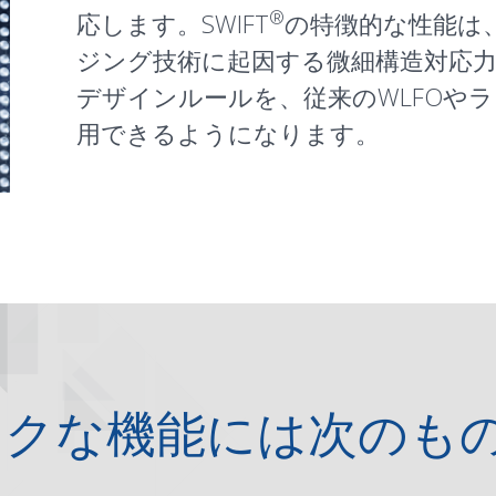
®
応します。SWIFT
の特徴的な性能は
ジング技術に起因する微細構造対応
デザインルール
を、従来の
WLFO
やラ
用できるようになります。
ークな機能には次のも