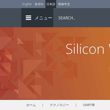
English
한국어
日本語
简体中文
メニュー
Silicon
ホーム
|
テクノロジー
|
SWIFT®