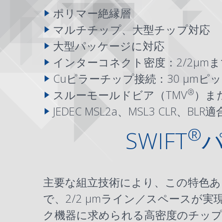
ポリマー絶縁層
マルチチップ、大型チップ対応
大型パッケージに対応
インターコネクト密度：2/2μm
Cuピラー
チップ接続：30 μmピ
®
スルーモールドビア（TMV
）ま
JEDEC MSL2a、MSL3 CLR、BLR適
®
SWIFT
主要な組立技術により、この特色ある
で、2/2 μmライン／スペースが実
ク機器に求められる高密度のチッ