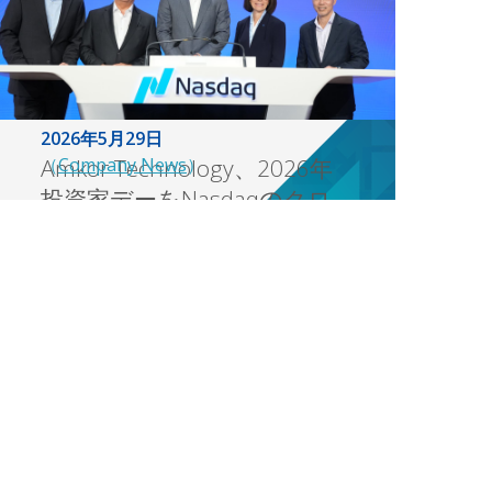
2026年5月29日
Amkor Technology、2026年
（
Company News
）
投資家デーをNasdaqのクロ
ージングセレモニーで締め
くくる