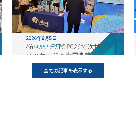
2026年6月5日
Amkor、ECTC 2026で次世代
（
Company News
）
パッケージと米国事業拡大
計画を発表
全ての記事を表示する