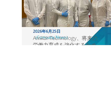
2026年6月25日
Amkor Technology、将来の
（
Company News
）
労働力育成を強化するため
半導体教育者養成ブートキ
ャンプを開始