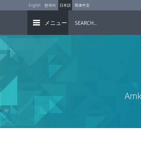
English
한국어
日本語
简体中文
メニュー
Amko