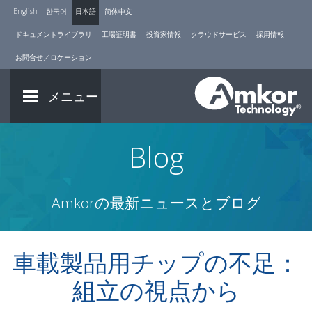
English
한국어
日本語
简体中文
ドキュメントライブラリ
工場証明書
投資家情報
クラウドサービス
採用情報
お問合せ／ロケーション
メニュー
Blog
Amkorの最新ニュースとブログ
車載製品用チップの不足：
組立の視点から