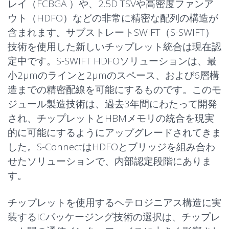
レイ（
FCBGA
）や、2.5D TSVや高密度ファンア
ウト（HDFO）などの非常に精密な配列の構造が
含まれます。サブストレート
SWIFT
（S-SWIFT）
技術を使用した新しいチップレット統合は現在認
定中です。S-SWIFT HDFOソリューションは、最
小2µmのラインと2µmのスペース、および6層構
造までの精密配線を可能にするものです。このモ
ジュール製造技術は、過去3年間にわたって開発
され、チップレットとHBMメモリの統合を現実
的に可能にするようにアップグレードされてきま
した。S-ConnectはHDFOとブリッジを組み合わ
せたソリューションで、内部認定段階にありま
す。
チップレットを使用するヘテロジニアス構造に実
装する
ICパッケージング
技術の選択は、チップレ