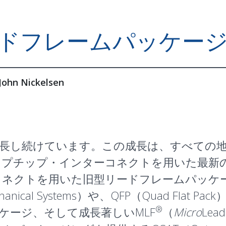
ドフレームパッケー
John Nickelsen
成長し続けています。この成長は、すべての
ップチップ
・インターコネクトを用いた最新
コネクトを用いた旧型リードフレームパッケ
chanical Systems）や、
QFP
（Quad Flat Pack
®
パッケージ、そして成長著しい
MLF
（
Micro
Lead