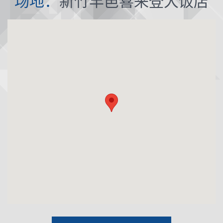
场地：
新竹丰邑喜来登大饭店