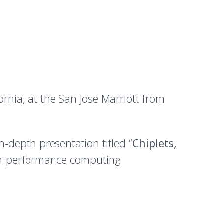
ornia, at the San Jose Marriott from
n-depth presentation titled “
Chiplets,
igh-performance computing