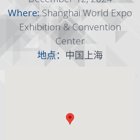
Where:
Shanghai World Expo
Exhibition & Convention
Center
地点：
中国上海