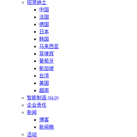
招贤纳士
中国
法国
德国
日本
韩国
马来西亚
菲律宾
葡萄牙
新加坡
台湾
美国
越南
智能制造 (I4.0)
企业责任
新闻
博客
新闻稿
活动