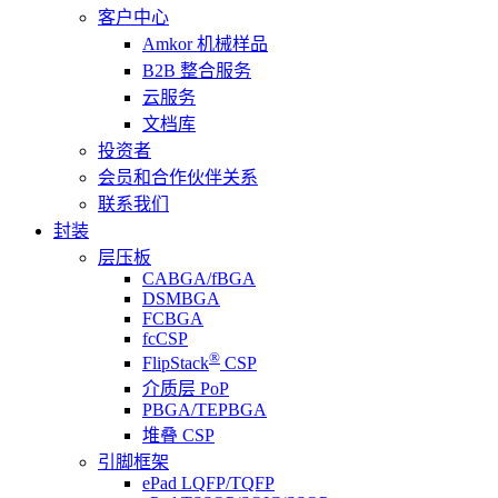
客户中心
Amkor 机械样品
B2B 整合服务
云服务
文档库
投资者
会员和合作伙伴关系
联系我们
封装
层压板
CABGA/fBGA
DSMBGA
FCBGA
fcCSP
®
FlipStack
CSP
介质层 PoP
PBGA/TEPBGA
堆叠 CSP
引脚框架
ePad LQFP/TQFP