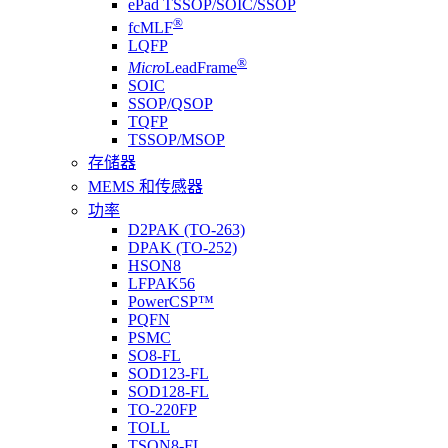
ePad TSSOP/SOIC/SSOP
®
fcMLF
LQFP
®
Micro
LeadFrame
SOIC
SSOP/QSOP
TQFP
TSSOP/MSOP
存储器
MEMS 和传感器
功率
D2PAK (TO-263)
DPAK (TO-252)
HSON8
LFPAK56
PowerCSP™
PQFN
PSMC
SO8-FL
SOD123-FL
SOD128-FL
TO-220FP
TOLL
TSON8-FL