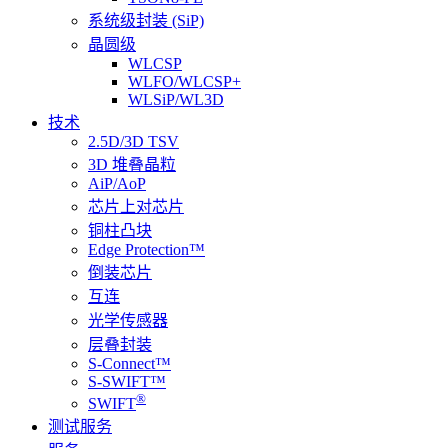
系统级封装 (SiP)
晶圆级
WLCSP
WLFO/WLCSP+
WLSiP/WL3D
技术
2.5D/3D TSV
3D 堆叠晶粒
AiP/AoP
芯片上对芯片
铜柱凸块
Edge Protection™
倒装芯片
互连
光学传感器
层叠封装
S-Connect™
S-SWIFT™
®
SWIFT
测试服务