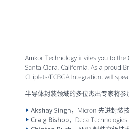
Amkor Technology invites you to the
Santa Clara, California. As a proud 
Chiplets/FCBGA Integration, will spea
半导体封装领域的多位杰出专家将参
Akshay Singh
，Micron 先进封
Craig Bishop
，Deca Technolog