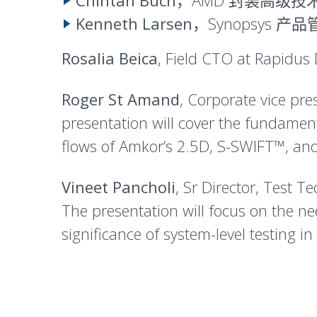
Chintan Buch
，AMD 封装高级技
Kenneth Larsen
，Synopsys 产
Rosalia Beica
, Field CTO at Rapidus
Roger St Amand
, Corporate vice pre
presentation will cover the fundament
flows of Amkor’s 2.5D, S-SWIFT™, an
Vineet Pancholi
, Sr Director, Test Te
The presentation will focus on the n
significance of system-level testing 