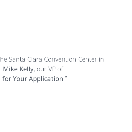
he Santa Clara Convention Center in
at
Mike Kelly
, our VP of
for Your Application
.”