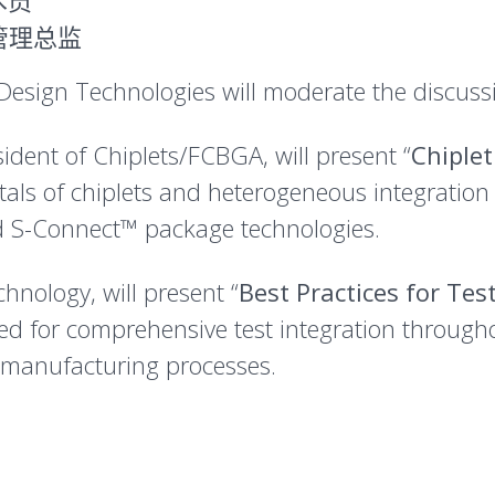
术员
品管理总监
 Design Technologies will moderate the discuss
sident of Chiplets/FCBGA, will present “
Chiplet
als of chiplets and heterogeneous integration 
d S-Connect™ package technologies.
chnology, will present “
Best Practices for Tes
eed for comprehensive test integration throug
in manufacturing processes.