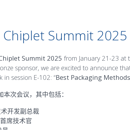
Chiplet Summit 2025
Chiplet Summit 2025
from January 21-23 at t
Bronze sponsor, we are excited to announce th
k in session E-102: “
Best Packaging Methods 
加本次会议，其中包括：
装技术开发副总裁
ies 首席技术官