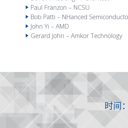
Paul Franzon – NCSU
Bob Patti – NHanced Semiconductor
John Yi – AMD
Gerard John – Amkor Technology
时间