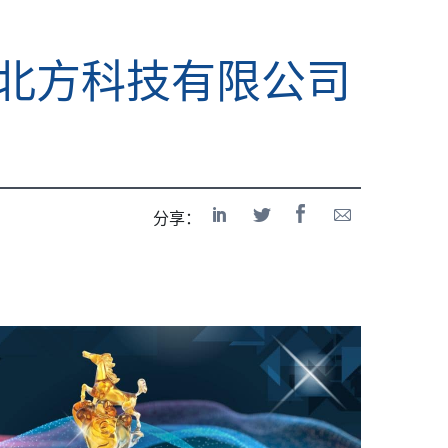
北京集创北方科技有限公司
分享：