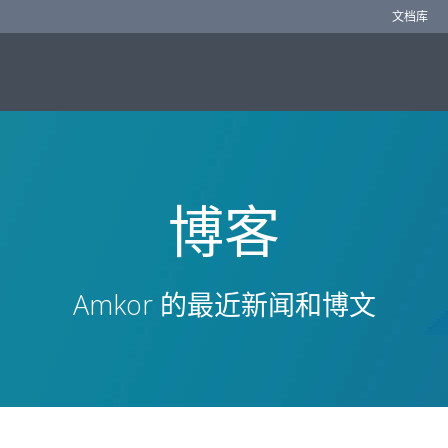
文档库
博客
Amkor 的最近新闻和博文