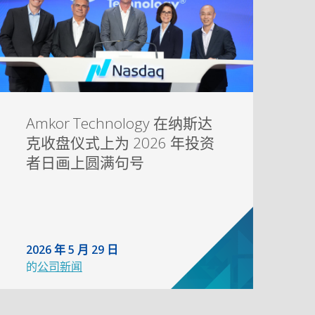
Amkor Technology 在纳斯达
克收盘仪式上为 2026 年投资
者日画上圆满句号
2026 年 5 月 29 日
的
公司新闻