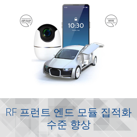
자동차
자동차
IoT 스마트 기기
IoT 스마트 기기
모바일
모바일
데이터 시트
데이터 시트
AiP/AoP
AiP/AoP
DSMBGA
DSMBGA
SiP
SiP
WLSiP/WL3D
WLSiP/WL3D
RF 프런트 엔드 모듈 집적화
수준 향상