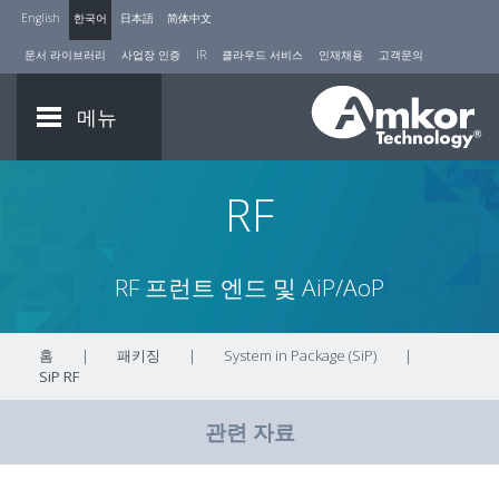
English
한국어
日本語
简体中文
문서 라이브러리
사업장 인증
IR
클라우드 서비스
인재채용
고객문의
메뉴
RF
RF 프런트 엔드 및 AiP/AoP
홈
|
패키징
|
System in Package (SiP)
|
SiP RF
관련 자료