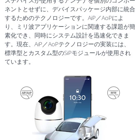
スデバイスが使用するアンテナを個別のコンポー
RFフロントエンド
ネントとせずに、デバイスパッケージ内部に統合
AiP/AoP
（RFFE）
するためのテクノロジーです。AiP／AoPによ
り、ミリ波アプリケーションに関連する課題が簡
素化でき、同時にシステム設計を迅速化できま
す。現在、AiP／AoPテクノロジーの実装には、
標準型とカスタム型のSiPモジュールが使用され
アプリケーション
アプリケーション
ています。
自動車向け
自動車向け
IoTスマートデバイス
IoTスマートデバイス
モバイル
モバイル
データシート
データシート
AiP/AoP
AiP/AoP
DSMBGA
DSMBGA
SiP
SiP