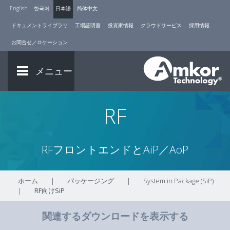
English
한국어
日本語
简体中文
ドキュメントライブラリ
工場証明書
投資家情報
クラウドサービス
採用情報
お問合せ／ロケーション
メニュー
RF
RFフロントエンドとAiP／AoP
ホーム
|
パッケージング
|
System in Package (SiP)
|
RF向けSiP
関連するダウンロードを表示する