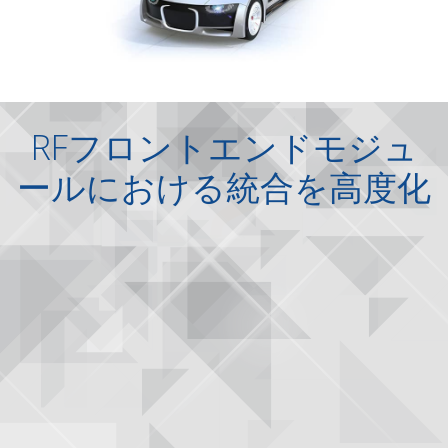
WLSiP/WL3D
WLSiP/WL3D
RFフロントエンドモジュ
ールにおける統合を高度化