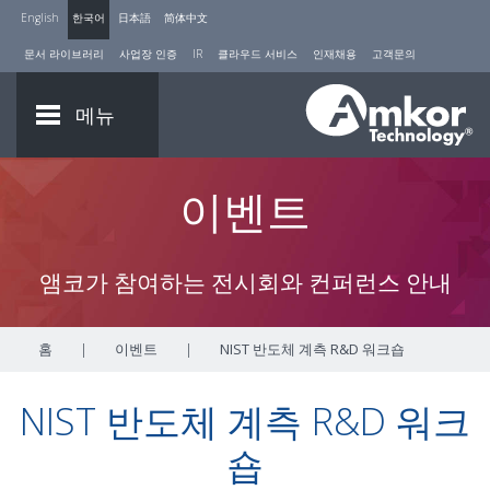
English
한국어
日本語
简体中文
문서 라이브러리
사업장 인증
IR
클라우드 서비스
인재채용
고객문의
메뉴
이벤트
앰코가 참여하는 전시회와 컨퍼런스 안내
홈
|
이벤트
|
NIST 반도체 계측 R&D 워크숍
NIST 반도체 계측 R&D 워크
숍